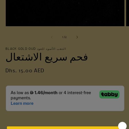
Open
O
media
m
1
2
of
1
/
2
in
in
modal
m
BLACK GOLD OUD الذهب الأسود للعود
فحم سريع الاشتعال
Regular
Dhs. 15.00 AED
price