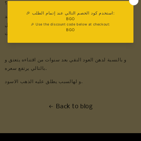
العود!؟
لانه عند حصولك على عود بجودة عالية و دهن عود نقي، بعد
سنوات من اقتنائك له يرتفع! لان العود ذو الجودة العالية قليل
وجوده،، خصوصا عود الغابات.
و بالنسبة لدهن العود النقي بعد سنوات من اقتناءه يتعتق و
بالتالي يرتفع سعره.
و لهالسبب يطلق عليه الذهب الاسود.
Back to blog